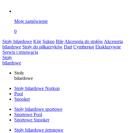
Moje zamówienie
0
Stoły bilardowe
Kije
Sukno
Bile
Akcesoria do stołów
Akcesoria
bilardowe
Stoły do piłkarzyków
Dart
Cymbergaj
Ekskluzywne
Serwis i renowacja
Stoły
bilardowe
Stoły
bilardowe
Stoły bilardowe Norkop
Pool
Snooker
Stoły bilardowe sportowe
Sportowe Pool
Sportowe Snooker
Stoły bilardowe żetonowe