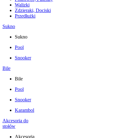
Walizki
Zdzieraki, Dociski
Przedłużki
Sukno
Sukno
Pool
Snooker
Bile
Bile
Pool
Snooker
Karambol
Akcesoria do
stołów
Akcesoria