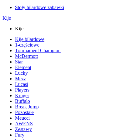
Stoły bilardowe zabawki
Kije
Kije
Kije bilardowe
1-częściowe
Tournament Champion
McDermott
Star
Element
Lucky
Mezz
Lucasi
Players
Kruger
Buffalo
Break Jump
Pozostałe
Meucci
AWENS
Zestawy
Fury