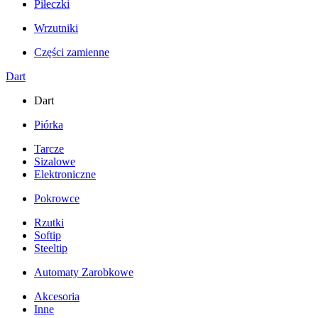
Piłeczki
Wrzutniki
Części zamienne
Dart
Dart
Piórka
Tarcze
Sizalowe
Elektroniczne
Pokrowce
Rzutki
Softip
Steeltip
Automaty Zarobkowe
Akcesoria
Inne