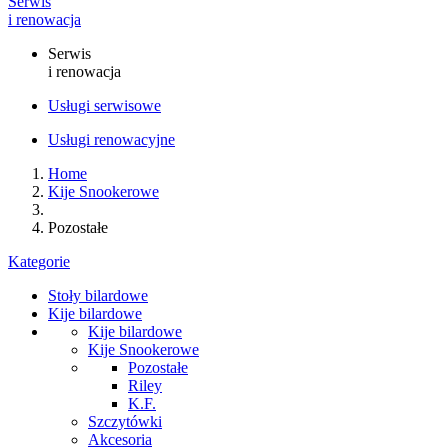
Serwis
i renowacja
Serwis
i renowacja
Usługi serwisowe
Usługi renowacyjne
Home
Kije Snookerowe
Pozostałe
Kategorie
Stoły bilardowe
Kije bilardowe
Kije bilardowe
Kije Snookerowe
Pozostałe
Riley
K.F.
Szczytówki
Akcesoria