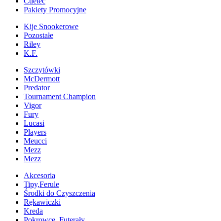
Cuetec
Pakiety Promocyjne
Kije Snookerowe
Pozostałe
Riley
K.F.
Szczytówki
McDermott
Predator
Tournament Champion
Vigor
Fury
Lucasi
Players
Meucci
Mezz
Mezz
Akcesoria
Tipy,Ferule
Środki do Czyszczenia
Rękawiczki
Kreda
Pokrowce, Futerały