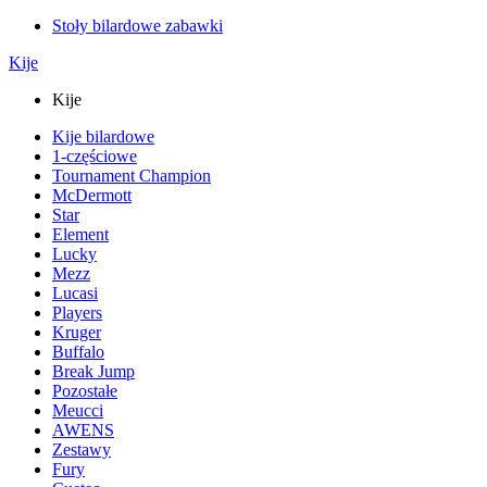
Stoły bilardowe zabawki
Kije
Kije
Kije bilardowe
1-częściowe
Tournament Champion
McDermott
Star
Element
Lucky
Mezz
Lucasi
Players
Kruger
Buffalo
Break Jump
Pozostałe
Meucci
AWENS
Zestawy
Fury