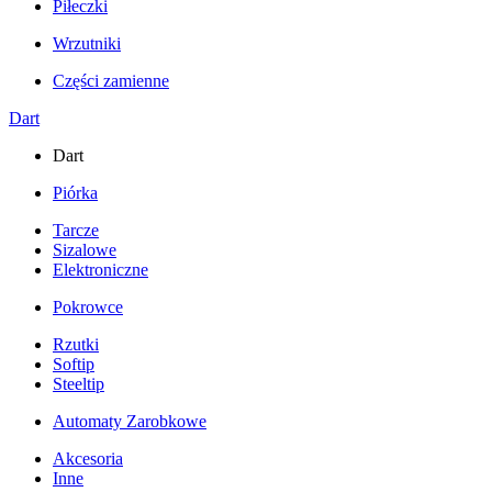
Piłeczki
Wrzutniki
Części zamienne
Dart
Dart
Piórka
Tarcze
Sizalowe
Elektroniczne
Pokrowce
Rzutki
Softip
Steeltip
Automaty Zarobkowe
Akcesoria
Inne