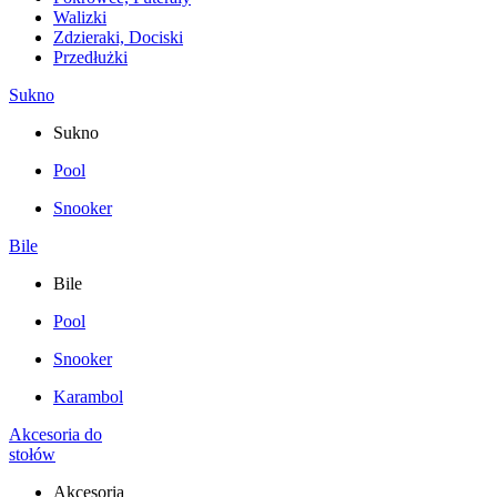
Walizki
Zdzieraki, Dociski
Przedłużki
Sukno
Sukno
Pool
Snooker
Bile
Bile
Pool
Snooker
Karambol
Akcesoria do
stołów
Akcesoria