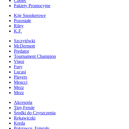
Cuetec
Pakiety Promocyjne
Kije Snookerowe
Pozostałe
Riley
K.F.
Szczytówki
McDermott
Predator
Tournament Champion
Vigor
Fury
Lucasi
Players
Meucci
Mezz
Mezz
Akcesoria
Tipy,Ferule
Środki do Czyszczenia
Rękawiczki
Kreda
Pokrowce, Futerały