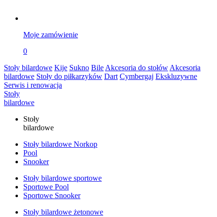
Moje zamówienie
0
Stoły bilardowe
Kije
Sukno
Bile
Akcesoria do stołów
Akcesoria
bilardowe
Stoły do piłkarzyków
Dart
Cymbergaj
Ekskluzywne
Serwis i renowacja
Stoły
bilardowe
Stoły
bilardowe
Stoły bilardowe Norkop
Pool
Snooker
Stoły bilardowe sportowe
Sportowe Pool
Sportowe Snooker
Stoły bilardowe żetonowe