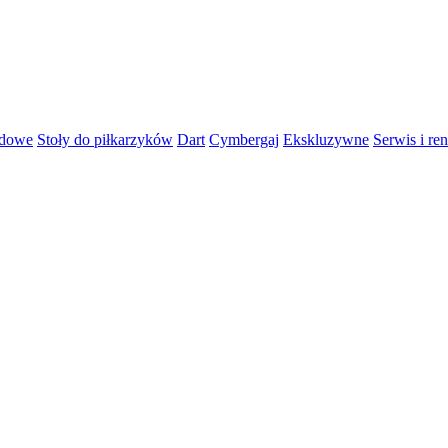
rdowe
Stoły do piłkarzyków
Dart
Cymbergaj
Ekskluzywne
Serwis i re