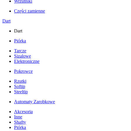
Wrzutniki
Części zamienne
Dart
Dart
Piórka
Tarcze
Sizalowe
Elektroniczne
Pokrowce
Rzutki
Softip
Steeltip
Automaty Zarobkowe
Akcesoria
Inne
Shafty
Piórka