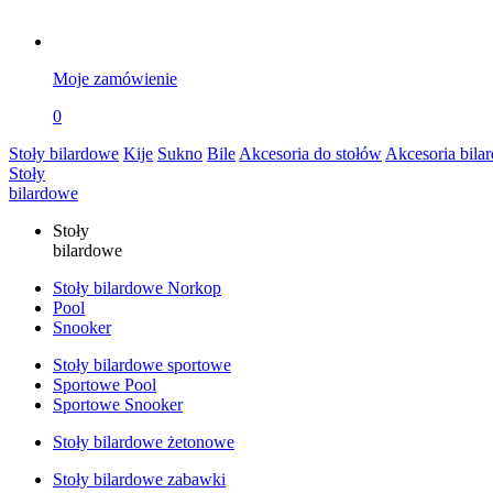
Moje zamówienie
0
Stoły bilardowe
Kije
Sukno
Bile
Akcesoria do stołów
Akcesoria bila
Stoły
bilardowe
Stoły
bilardowe
Stoły bilardowe Norkop
Pool
Snooker
Stoły bilardowe sportowe
Sportowe Pool
Sportowe Snooker
Stoły bilardowe żetonowe
Stoły bilardowe zabawki