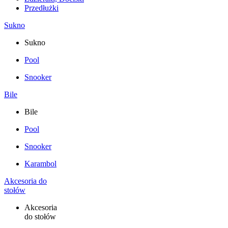
Przedłużki
Sukno
Sukno
Pool
Snooker
Bile
Bile
Pool
Snooker
Karambol
Akcesoria do
stołów
Akcesoria
do stołów