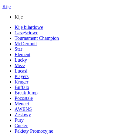
Kije
Kije
Kije bilardowe
1-częściowe
Tournament Champion
McDermott
Star
Element
Lucky
Mezz
Lucasi
Players
Kruger
Buffalo
Break Jump
Pozostałe
Meucci
AWENS
Zestawy
Fury
Cuetec
Pakiety Promocyjne