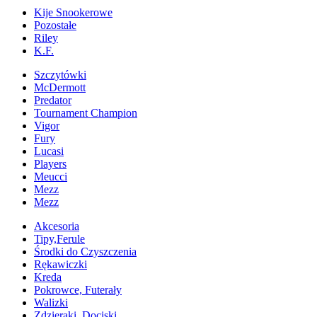
Kije Snookerowe
Pozostałe
Riley
K.F.
Szczytówki
McDermott
Predator
Tournament Champion
Vigor
Fury
Lucasi
Players
Meucci
Mezz
Mezz
Akcesoria
Tipy,Ferule
Środki do Czyszczenia
Rękawiczki
Kreda
Pokrowce, Futerały
Walizki
Zdzieraki, Dociski