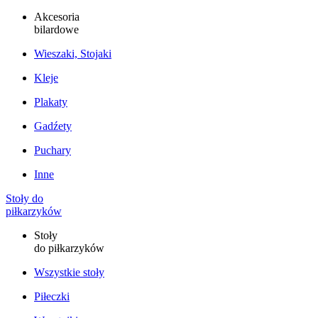
Akcesoria
bilardowe
Wieszaki, Stojaki
Kleje
Plakaty
Gadźety
Puchary
Inne
Stoły do
piłkarzyków
Stoły
do piłkarzyków
Wszystkie stoły
Piłeczki