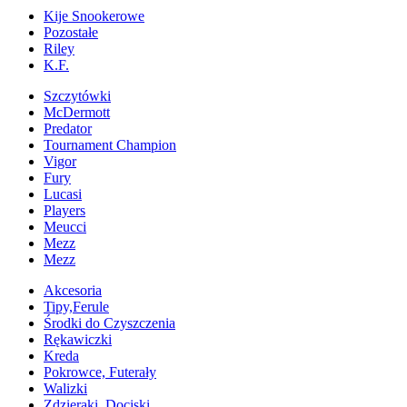
Kije Snookerowe
Pozostałe
Riley
K.F.
Szczytówki
McDermott
Predator
Tournament Champion
Vigor
Fury
Lucasi
Players
Meucci
Mezz
Mezz
Akcesoria
Tipy,Ferule
Środki do Czyszczenia
Rękawiczki
Kreda
Pokrowce, Futerały
Walizki
Zdzieraki, Dociski