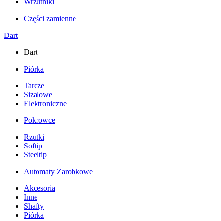
Wrzutniki
Części zamienne
Dart
Dart
Piórka
Tarcze
Sizalowe
Elektroniczne
Pokrowce
Rzutki
Softip
Steeltip
Automaty Zarobkowe
Akcesoria
Inne
Shafty
Piórka