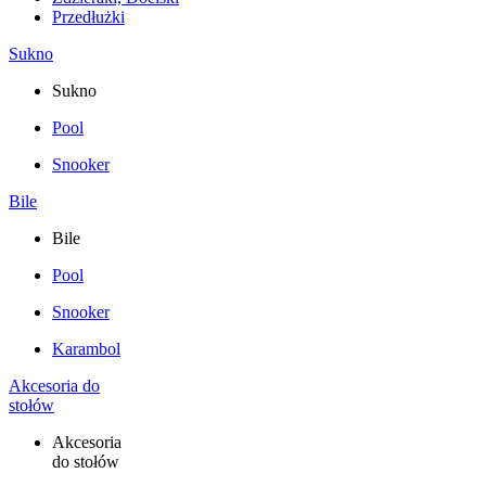
Przedłużki
Sukno
Sukno
Pool
Snooker
Bile
Bile
Pool
Snooker
Karambol
Akcesoria do
stołów
Akcesoria
do stołów