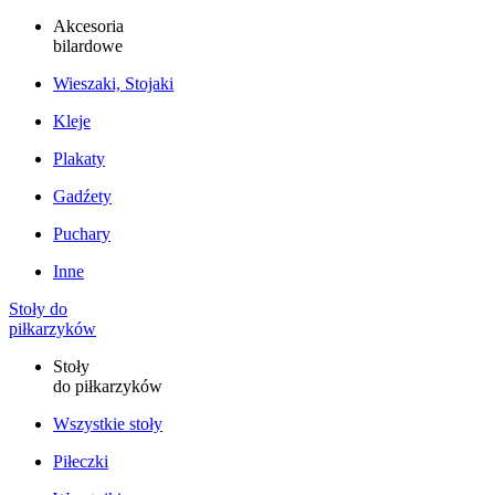
Akcesoria
bilardowe
Wieszaki, Stojaki
Kleje
Plakaty
Gadźety
Puchary
Inne
Stoły do
piłkarzyków
Stoły
do piłkarzyków
Wszystkie stoły
Piłeczki