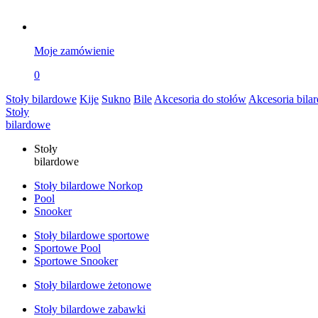
Moje zamówienie
0
Stoły bilardowe
Kije
Sukno
Bile
Akcesoria do stołów
Akcesoria bila
Stoły
bilardowe
Stoły
bilardowe
Stoły bilardowe Norkop
Pool
Snooker
Stoły bilardowe sportowe
Sportowe Pool
Sportowe Snooker
Stoły bilardowe żetonowe
Stoły bilardowe zabawki