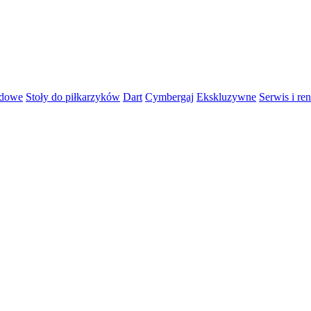
rdowe
Stoły do piłkarzyków
Dart
Cymbergaj
Ekskluzywne
Serwis i re