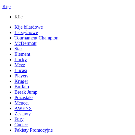
Kije
Kije
Kije bilardowe
1-częściowe
Tournament Champion
McDermott
Star
Element
Lucky
Mezz
Lucasi
Players
Kruger
Buffalo
Break Jump
Pozostałe
Meucci
AWENS
Zestawy
Fury
Cuetec
Pakiety Promocyjne