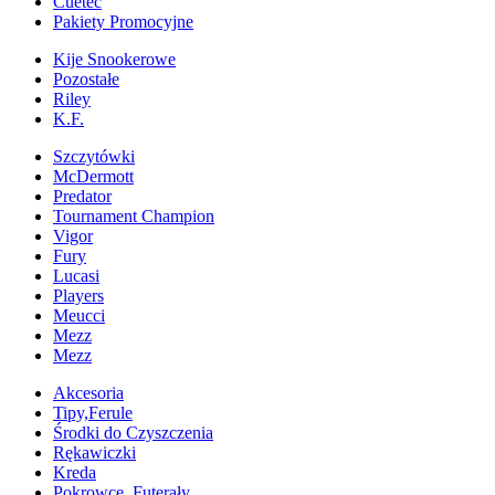
Cuetec
Pakiety Promocyjne
Kije Snookerowe
Pozostałe
Riley
K.F.
Szczytówki
McDermott
Predator
Tournament Champion
Vigor
Fury
Lucasi
Players
Meucci
Mezz
Mezz
Akcesoria
Tipy,Ferule
Środki do Czyszczenia
Rękawiczki
Kreda
Pokrowce, Futerały