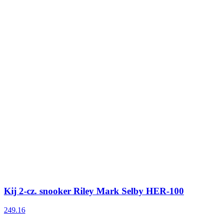
Kij 2-cz. snooker Riley Mark Selby HER-100
249.16