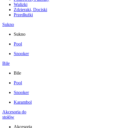
Walizki
Zdzieraki, Dociski
Przedłużki
Sukno
Sukno
Pool
Snooker
Bile
Bile
Pool
Snooker
Karambol
Akcesoria do
stołów
Akcesoria