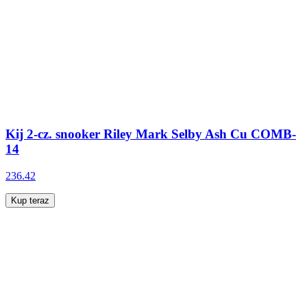
Kij 2-cz. snooker Riley Mark Selby Ash Cu COMB-
14
236.42
Kup teraz