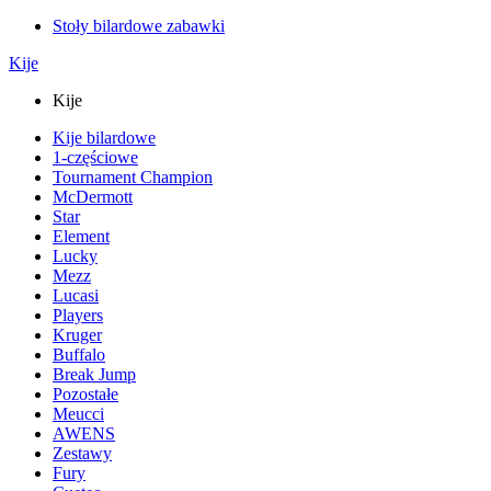
Stoły bilardowe zabawki
Kije
Kije
Kije bilardowe
1-częściowe
Tournament Champion
McDermott
Star
Element
Lucky
Mezz
Lucasi
Players
Kruger
Buffalo
Break Jump
Pozostałe
Meucci
AWENS
Zestawy
Fury