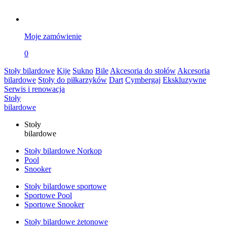
Moje zamówienie
0
Stoły bilardowe
Kije
Sukno
Bile
Akcesoria do stołów
Akcesoria
bilardowe
Stoły do piłkarzyków
Dart
Cymbergaj
Ekskluzywne
Serwis i renowacja
Stoły
bilardowe
Stoły
bilardowe
Stoły bilardowe Norkop
Pool
Snooker
Stoły bilardowe sportowe
Sportowe Pool
Sportowe Snooker
Stoły bilardowe żetonowe