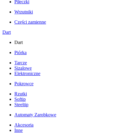
Piłeczki
Wrzutniki
Części zamienne
Dart
Dart
Piórka
Tarcze
Sizalowe
Elektroniczne
Pokrowce
Rzutki
Softip
Steeltip
Automaty Zarobkowe
Akcesoria
Inne