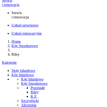
Serwis
i renowacja
Serwis
i renowacja
Usługi serwisowe
Usługi renowacyjne
Home
Kije Snookerowe
Riley
Kategorie
Stoły bilardowe
Kije bilardowe
Kije bilardowe
Kije Snookerowe
Pozostałe
Riley
K.F.
Szczytówki
Akcesoria