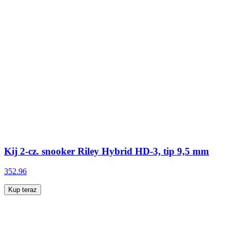
Kij 2-cz. snooker Riley Hybrid HD-3, tip 9,5 mm
352.96
Kup teraz