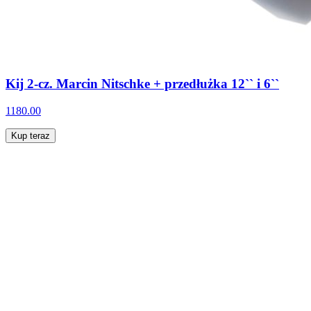
Kij 2-cz. Marcin Nitschke + przedłużka 12`` i 6``
1180.00
Kup teraz