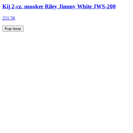
Kij 2-cz. snooker Riley Jimmy White JWS-200
211.56
Kup teraz