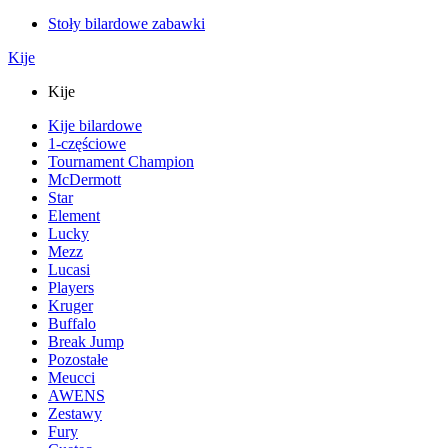
Stoły bilardowe zabawki
Kije
Kije
Kije bilardowe
1-częściowe
Tournament Champion
McDermott
Star
Element
Lucky
Mezz
Lucasi
Players
Kruger
Buffalo
Break Jump
Pozostałe
Meucci
AWENS
Zestawy
Fury