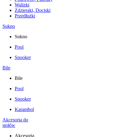
Walizki
Zdzieraki, Dociski
Przedłużki
Sukno
Sukno
Pool
Snooker
Bile
Bile
Pool
Snooker
Karambol
Akcesoria do
stołów
Akcesoria