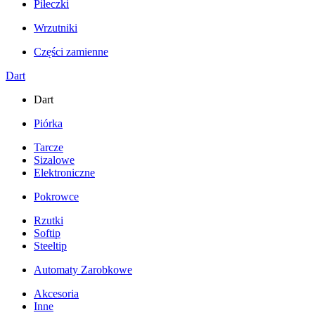
Piłeczki
Wrzutniki
Części zamienne
Dart
Dart
Piórka
Tarcze
Sizalowe
Elektroniczne
Pokrowce
Rzutki
Softip
Steeltip
Automaty Zarobkowe
Akcesoria
Inne