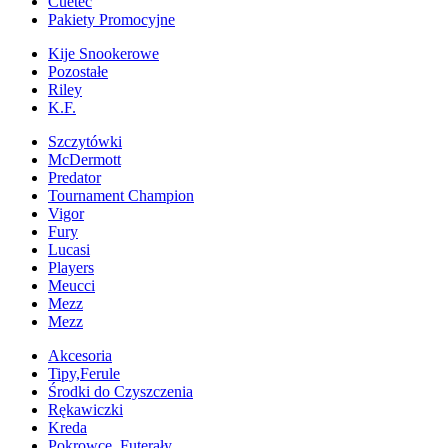
Cuetec
Pakiety Promocyjne
Kije Snookerowe
Pozostałe
Riley
K.F.
Szczytówki
McDermott
Predator
Tournament Champion
Vigor
Fury
Lucasi
Players
Meucci
Mezz
Mezz
Akcesoria
Tipy,Ferule
Środki do Czyszczenia
Rękawiczki
Kreda
Pokrowce, Futerały