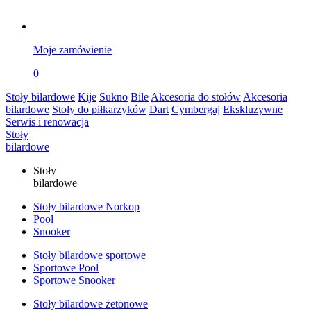
Moje zamówienie
0
Stoły bilardowe
Kije
Sukno
Bile
Akcesoria do stołów
Akcesoria
bilardowe
Stoły do piłkarzyków
Dart
Cymbergaj
Ekskluzywne
Serwis i renowacja
Stoły
bilardowe
Stoły
bilardowe
Stoły bilardowe Norkop
Pool
Snooker
Stoły bilardowe sportowe
Sportowe Pool
Sportowe Snooker
Stoły bilardowe żetonowe