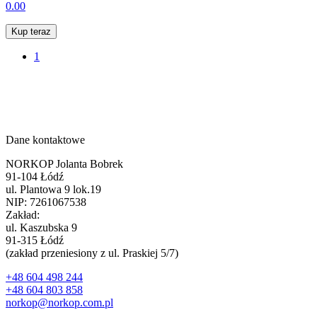
0.00
Kup teraz
1
Dane kontaktowe
NORKOP Jolanta Bobrek
91-104 Łódź
ul. Plantowa 9 lok.19
NIP: 7261067538
Zakład:
ul. Kaszubska 9
91-315 Łódź
(zakład przeniesiony z ul. Praskiej 5/7)
+48 604 498 244
+48 604 803 858
norkop@norkop.com.pl