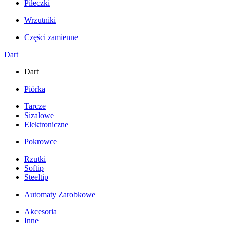
Piłeczki
Wrzutniki
Części zamienne
Dart
Dart
Piórka
Tarcze
Sizalowe
Elektroniczne
Pokrowce
Rzutki
Softip
Steeltip
Automaty Zarobkowe
Akcesoria
Inne