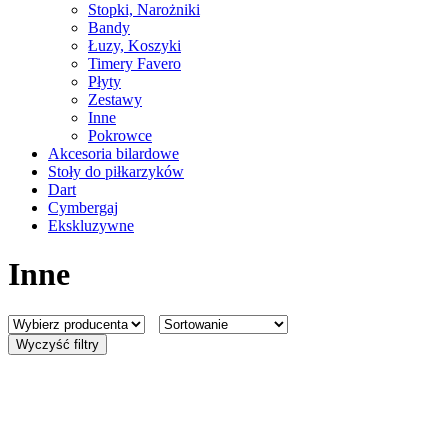
Stopki, Narożniki
Bandy
Łuzy, Koszyki
Timery Favero
Płyty
Zestawy
Inne
Pokrowce
Akcesoria bilardowe
Stoły do piłkarzyków
Dart
Cymbergaj
Ekskluzywne
Inne
Wyczyść filtry