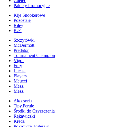
Cuetec
Pakiety Promocyjne
Kije Snookerowe
Pozostałe
Riley
K.F.
Szczytówki
McDermott
Predator
Tournament Champion
Vigor
Fury
Lucasi
Players
Meucci
Mezz
Mezz
Akcesoria
Tipy,Ferule
Środki do Czyszczenia
Rękawiczki
Kreda
Pokrowce, Futerały