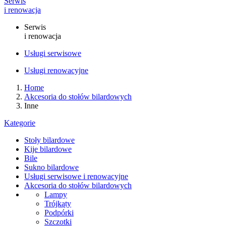
Serwis
i renowacja
Serwis
i renowacja
Usługi serwisowe
Usługi renowacyjne
Home
Akcesoria do stołów bilardowych
Inne
Kategorie
Stoły bilardowe
Kije bilardowe
Bile
Sukno bilardowe
Usługi serwisowe i renowacyjne
Akcesoria do stołów bilardowych
Lampy
Trójkąty
Podpórki
Szczotki