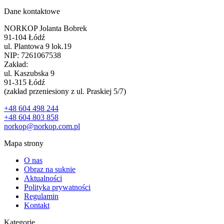
Dane kontaktowe
NORKOP Jolanta Bobrek
91-104 Łódź
ul. Plantowa 9 lok.19
NIP: 7261067538
Zakład:
ul. Kaszubska 9
91-315 Łódź
(zakład przeniesiony z ul. Praskiej 5/7)
+48 604 498 244
+48 604 803 858
norkop@norkop.com.pl
Mapa strony
O nas
Obraz na suknie
Aktualności
Polityka prywatności
Regulamin
Kontakt
Kategorie