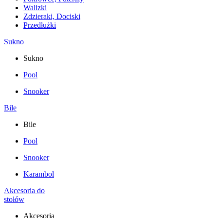
Walizki
Zdzieraki, Dociski
Przedłużki
Sukno
Sukno
Pool
Snooker
Bile
Bile
Pool
Snooker
Karambol
Akcesoria do
stołów
Akcesoria