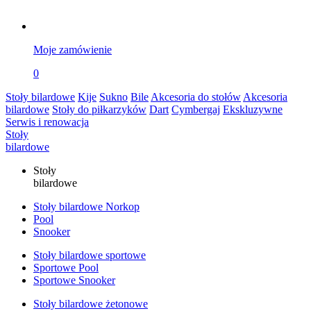
Moje zamówienie
0
Stoły bilardowe
Kije
Sukno
Bile
Akcesoria do stołów
Akcesoria
bilardowe
Stoły do piłkarzyków
Dart
Cymbergaj
Ekskluzywne
Serwis i renowacja
Stoły
bilardowe
Stoły
bilardowe
Stoły bilardowe Norkop
Pool
Snooker
Stoły bilardowe sportowe
Sportowe Pool
Sportowe Snooker
Stoły bilardowe żetonowe