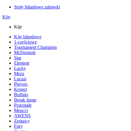
Stoły bilardowe zabawki
Kije
Kije
Kije bilardowe
1-częściowe
Tournament Champion
McDermott
Star
Element
Lucky
Mezz
Lucasi
Players
Kruger
Buffalo
Break Jump
Pozostałe
Meucci
AWENS
Zestawy
Fury