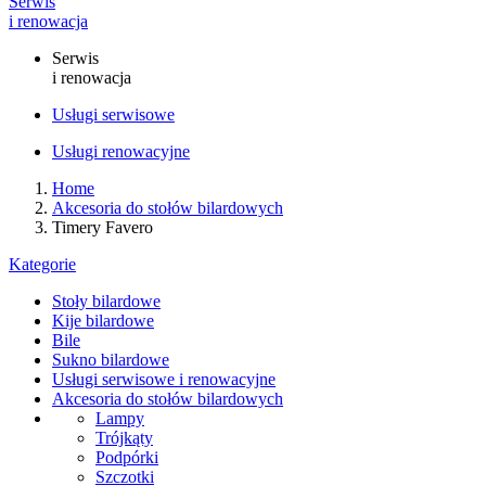
Serwis
i renowacja
Serwis
i renowacja
Usługi serwisowe
Usługi renowacyjne
Home
Akcesoria do stołów bilardowych
Timery Favero
Kategorie
Stoły bilardowe
Kije bilardowe
Bile
Sukno bilardowe
Usługi serwisowe i renowacyjne
Akcesoria do stołów bilardowych
Lampy
Trójkąty
Podpórki
Szczotki