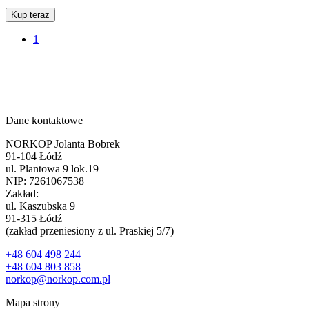
Kup teraz
1
Dane kontaktowe
NORKOP Jolanta Bobrek
91-104 Łódź
ul. Plantowa 9 lok.19
NIP: 7261067538
Zakład:
ul. Kaszubska 9
91-315 Łódź
(zakład przeniesiony z ul. Praskiej 5/7)
+48 604 498 244
+48 604 803 858
norkop@norkop.com.pl
Mapa strony