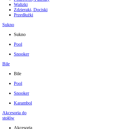
Walizki
Zdzieraki, Dociski
Przedłużki
Sukno
Sukno
Pool
Snooker
Bile
Bile
Pool
Snooker
Karambol
Akcesoria do
stołów
Akcesoria