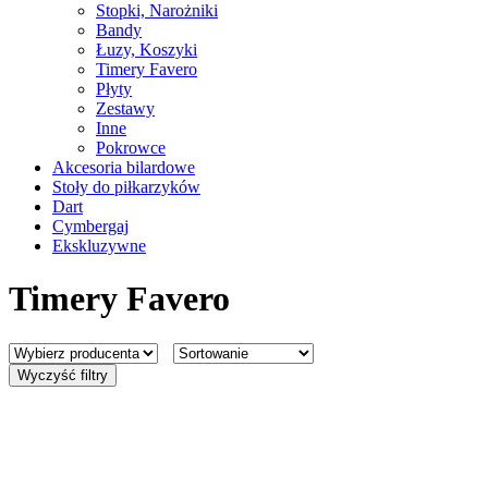
Stopki, Narożniki
Bandy
Łuzy, Koszyki
Timery Favero
Płyty
Zestawy
Inne
Pokrowce
Akcesoria bilardowe
Stoły do piłkarzyków
Dart
Cymbergaj
Ekskluzywne
Timery Favero
Wyczyść filtry