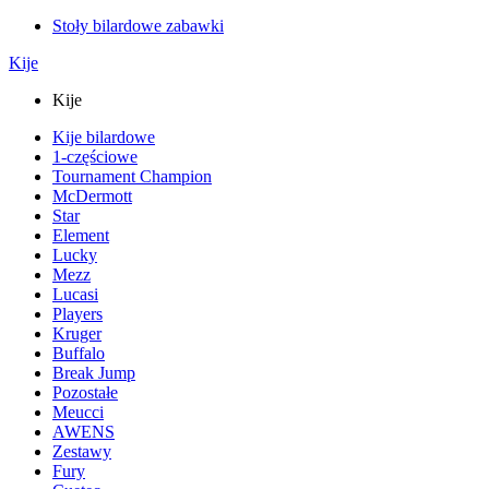
Stoły bilardowe zabawki
Kije
Kije
Kije bilardowe
1-częściowe
Tournament Champion
McDermott
Star
Element
Lucky
Mezz
Lucasi
Players
Kruger
Buffalo
Break Jump
Pozostałe
Meucci
AWENS
Zestawy
Fury