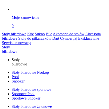
Moje zamówienie
0
Stoły bilardowe
Kije
Sukno
Bile
Akcesoria do stołów
Akcesoria
bilardowe
Stoły do piłkarzyków
Dart
Cymbergaj
Ekskluzywne
Serwis i renowacja
Stoły
bilardowe
Stoły
bilardowe
Stoły bilardowe Norkop
Pool
Snooker
Stoły bilardowe sportowe
Sportowe Pool
Sportowe Snooker
Stoły bilardowe żetonowe