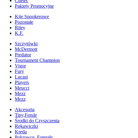
Cuetec
Pakiety Promocyjne
Kije Snookerowe
Pozostałe
Riley
K.F.
Szczytówki
McDermott
Predator
Tournament Champion
Vigor
Fury
Lucasi
Players
Meucci
Mezz
Mezz
Akcesoria
Tipy,Ferule
Środki do Czyszczenia
Rękawiczki
Kreda
Pokrowce, Futerały