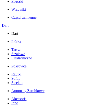
Piłeczki
Wrzutniki
Części zamienne
Dart
Dart
Piórka
Tarcze
Sizalowe
Elektroniczne
Pokrowce
Rzutki
Softip
Steeltip
Automaty Zarobkowe
Akcesoria
Inne